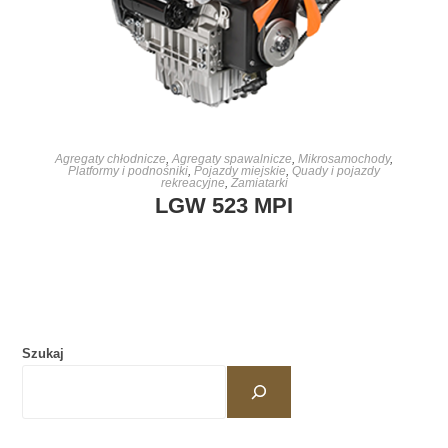
DOWIEDZ SIĘ WIĘCEJ
Agregaty chłodnicze
,
Agregaty spawalnicze
,
Mikrosamochody
,
Platformy i podnośniki
,
Pojazdy miejskie
,
Quady i pojazdy
rekreacyjne
,
Zamiatarki
LGW 523 MPI
Szukaj