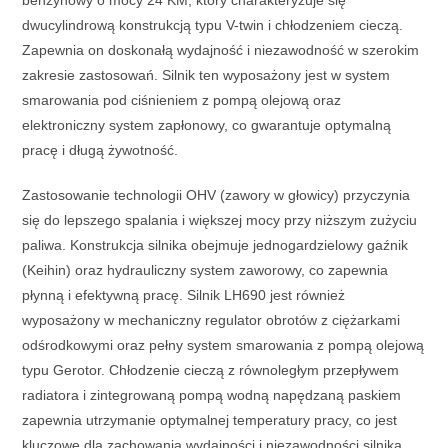
benzynowy o mocy 24 KM, który charakteryzuje się
dwucylindrową konstrukcją typu V-twin i chłodzeniem cieczą.
Zapewnia on doskonałą wydajność i niezawodność w szerokim
zakresie zastosowań. Silnik ten wyposażony jest w system
smarowania pod ciśnieniem z pompą olejową oraz
elektroniczny system zapłonowy, co gwarantuje optymalną
pracę i długą żywotność.
Zastosowanie technologii OHV (zawory w głowicy) przyczynia
się do lepszego spalania i większej mocy przy niższym zużyciu
paliwa. Konstrukcja silnika obejmuje jednogardzielowy gaźnik
(Keihin) oraz hydrauliczny system zaworowy, co zapewnia
płynną i efektywną pracę. Silnik LH690 jest również
wyposażony w mechaniczny regulator obrotów z ciężarkami
odśrodkowymi oraz pełny system smarowania z pompą olejową
typu Gerotor. Chłodzenie cieczą z równoległym przepływem
radiatora i zintegrowaną pompą wodną napędzaną paskiem
zapewnia utrzymanie optymalnej temperatury pracy, co jest
kluczowe dla zachowania wydajności i niezawodności silnika.