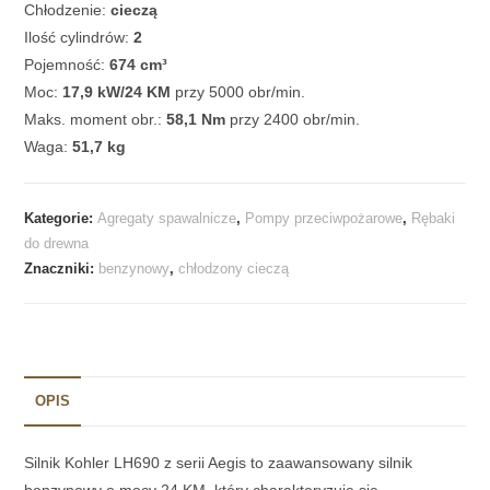
Chłodzenie:
cieczą
Ilość cylindrów:
2
Pojemność:
674 cm³
Moc:
17,9 kW/24 KM
przy 5000 obr/min.
Maks. moment obr.:
58,1 Nm
przy 2400 obr/min.
Waga:
51,7 kg
Kategorie:
Agregaty spawalnicze
,
Pompy przeciwpożarowe
,
Rębaki
do drewna
Znaczniki:
benzynowy
,
chłodzony cieczą
OPIS
Silnik Kohler LH690 z serii Aegis to zaawansowany silnik