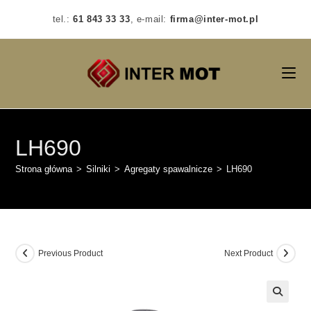
Skip
tel.:
61 843 33 33
, e-mail:
firma@inter-mot.pl
to
content
LH690
Strona główna
>
Silniki
>
Agregaty spawalnicze
>
LH690
Previous Product
Next Product