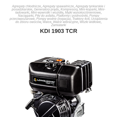
DOWIEDZ SIĘ WIĘCEJ
Agregaty chłodnicze
,
Agregaty spawalnicze
,
Agregaty tynkarskie i
posadzkarskie
,
Generatory prądu
,
Kompresory
,
Mini-koparki
,
Mini-
ładowarki
,
Mini-wywrotki i wozidła
,
Myjki wysokociśnieniowe
,
Naciągarki
,
Piły do asfaltu
,
Platformy i podnośniki
,
Pompy
przeciwpożarowe
,
Pompy wodne (irygacja)
,
Traktory 4x4
,
Urządzenia
do zbioru owoców
,
Walce
,
Walce wibracyjne
,
Wózki widłowe
,
Zamiatarki
KDI 1903 TCR