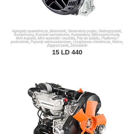
DOWIEDZ SIĘ WIĘCEJ
Agregaty spawalnicze
,
Betoniarki
,
Generatory prądu
,
Glebogryzarki
,
Kompresory
,
Kosiarki samobieżne
,
Kultywatory
,
Mikrosamochody
,
Mini-koparki
,
Mini-wywrotki i wozidła
,
Piły do asfaltu
,
Platformy i
podnośniki
,
Pojazdy wielozadaniowe
,
Urządzenia chłodnicze
,
Walce
,
Zagęszczarki
,
Zamiatarki
15 LD 440